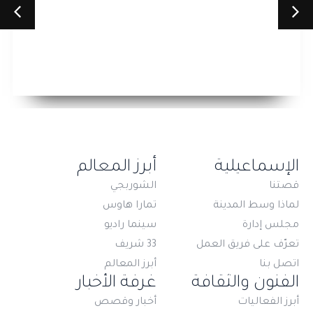
معارض التصوير الفوتوغرافي والفنون البصرية
معرض فنون الست
الإسماعيلية
أبرز المعالم
قصتنا
الشوربجي
لماذا وسط المدينة
تمارا هاوس
مجلس إدارة
سينما راديو
تعرّف على فريق العمل
33 شريف
اتصل بنا
أبرز المعالم
الفنون والثقافة
غرفة الأخبار
أبرز الفعاليات
أخبار وقصص